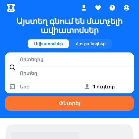
Այստեղ գնում են մատչելի
ավիատոմսեր
Ավիատոմսեր
Հյուրանոցներ
Երբ
1 ուղևոր
Փնտրել